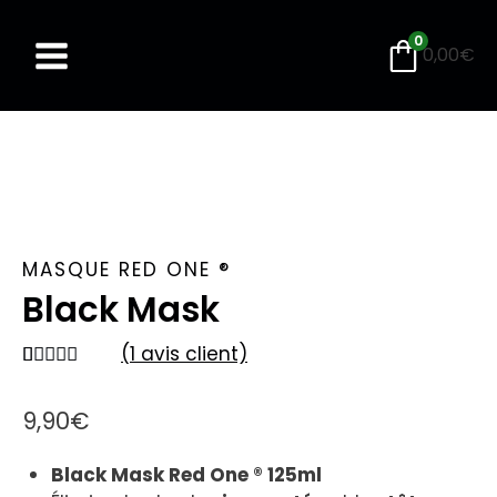
Aller
au
0
0,00
€
contenu
MASQUE RED ONE ®
Black Mask
(
1
avis client)
Noté
1
5.00
sur 5 basé
9,90
€
sur
notation
client
Black Mask Red One ® 125ml