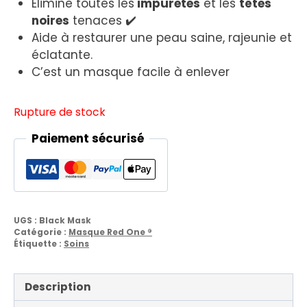
Élimine toutes les
impuretés
et les
têtes
noires
tenaces ✔️
Aide à restaurer une peau saine, rajeunie et
éclatante.
C’est un masque facile à enlever
Rupture de stock
Paiement sécurisé
UGS :
Black Mask
Catégorie :
Masque Red One ®
Étiquette :
Soins
Description