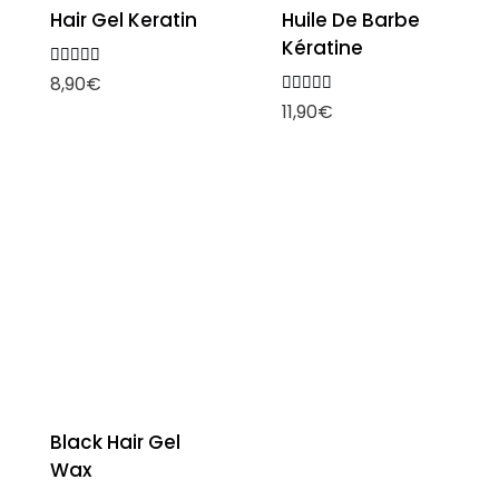
Hair Gel Keratin
Huile De Barbe
Kératine
Note
8,90
€
5.00
Note
11,90
€
sur 5
5.00
sur 5
Black Hair Gel
Wax