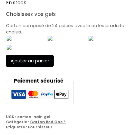
En stock
Choisissez vos gels
Carton composé de 24 pièces avec le ou les produits
choisis.
quantité
Ajouter au panier
de
Carton
Hair
Paiement sécurisé
Gel
UGS :
carton-hair-gel
Catégorie :
Carton Red One ®
Étiquette :
Fournisseur