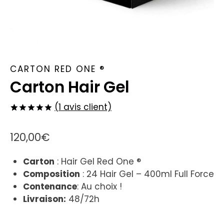
CARTON RED ONE ®
Carton Hair Gel
(
1
avis client)
Noté
1
5.00
sur 5 basé
120,00
€
sur
notation
client
Carton
: Hair Gel Red One ®
Composition
: 24 Hair Gel – 400ml Full Force
Contenance
: Au choix !
Livraison:
48/72h