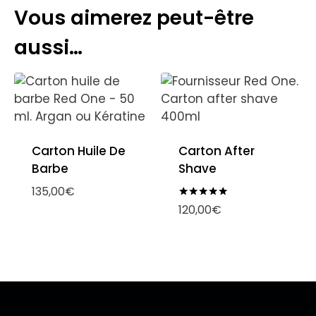
Vous aimerez peut-être
aussi…
Carton Huile De
Carton After
Barbe
Shave
135,00
€
Note
120,00
€
5.00
sur 5