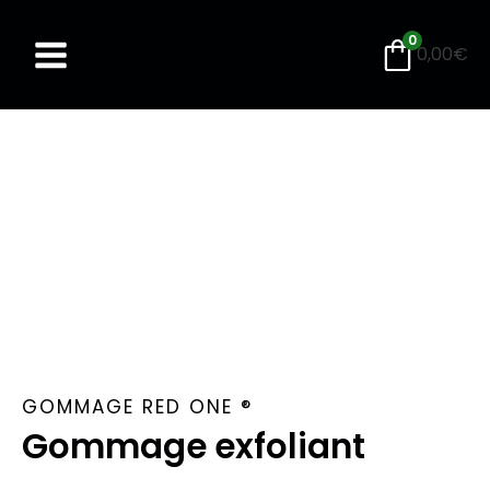
Aller
au
0
0,00
€
contenu
GOMMAGE RED ONE ®
Gommage exfoliant