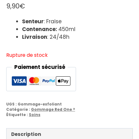
9,90
€
S
enteur
: Fraise
Contenance:
450ml
Livraison
: 24/48h
Rupture de stock
Paiement sécurisé
UGS :
Gommage-exfoliant
Catégorie :
Gommage Red One ®
Étiquette :
Soins
Description