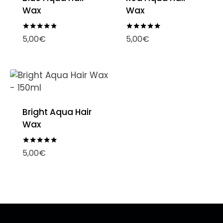
Wax
Wax
Note
Note
5,00
€
5,00
€
4.75
5.00
sur 5
sur 5
Bright Aqua Hair
Wax
Note
5,00
€
5.00
sur 5