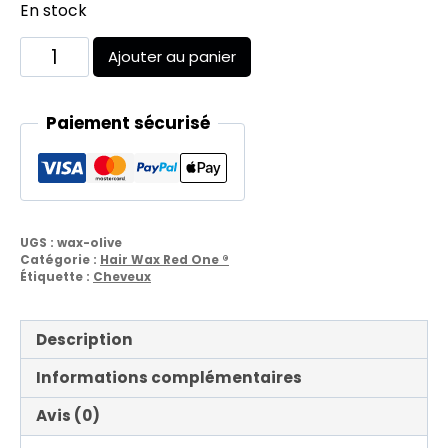
En stock
quantité
Ajouter au panier
de
Olive
Aqua
Paiement sécurisé
Hair
Wax
UGS :
wax-olive
Catégorie :
Hair Wax Red One ®
Étiquette :
Cheveux
Description
Informations complémentaires
Avis (0)