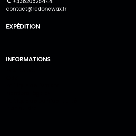
📞 +33620528444
contact@redonewax.fr
EXPÉDITION
INFORMATIONS
Espace pro
CGV
Politique de livraison
Mentions légales
Politique de confidentialité
Plan du site