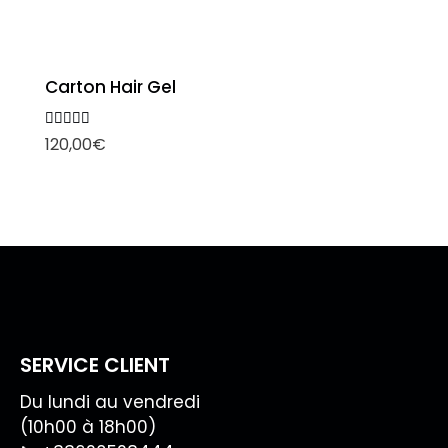
Carton Hair Gel
Note
120,00
€
5.00
sur 5
SERVICE CLIENT
Du lundi au vendredi
(10h00 à 18h00)